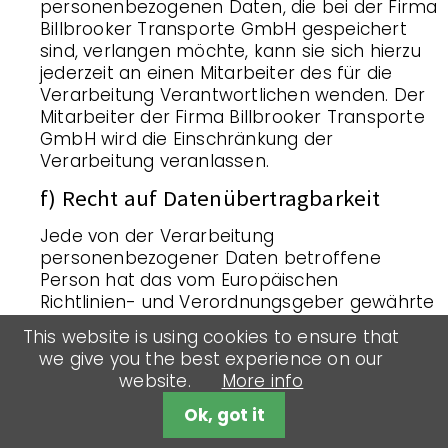
personenbezogenen Daten, die bei der Firma
Billbrooker Transporte GmbH gespeichert
sind, verlangen möchte, kann sie sich hierzu
jederzeit an einen Mitarbeiter des für die
Verarbeitung Verantwortlichen wenden. Der
Mitarbeiter der Firma Billbrooker Transporte
GmbH wird die Einschränkung der
Verarbeitung veranlassen.
f) Recht auf Datenübertragbarkeit
Jede von der Verarbeitung
personenbezogener Daten betroffene
Person hat das vom Europäischen
Richtlinien- und Verordnungsgeber gewährte
Recht, die sie betreffenden
This website is using cookies to ensure that
personenbezogenen Daten, welche durch
we give you the best experience on our
die betroffene Person einem
website.
More info
Verantwortlichen bereitgestellt wurden, in
einem strukturierten, gängigen und
Ok, got it
maschinenlesbaren Format zu erhalten. Sie