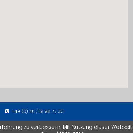
+49 (0) 40 / 18 98 77 30
info@billtrans.de
rfahrung zu verbessern. Mit Nutzung dieser Webse